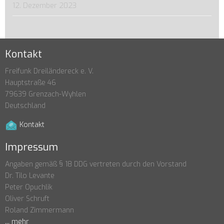
12. Dezember 2023
Kontakt
Freifunk Dreiländereck e. V.
Hauptstraße 46
79639 Grenzach-Wyhlen
Deutschland
Kontakt
Impressum
Angaben gemäß § 18 DDG vertreten durch den Vorstand
Dr. Tilo Levante
Peter Opuchlik
Oliver Schruft
Roland Zimmermann
... mehr