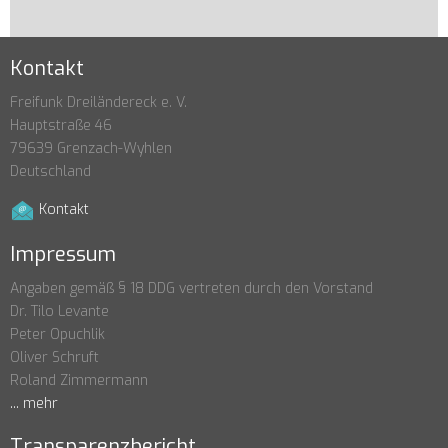
Kontakt
Freifunk Dreiländereck e. V.
Hauptstraße 46
79639 Grenzach-Wyhlen
Deutschland
Kontakt
Impressum
Angaben gemäß § 18 DDG vertreten durch den Vorstand
Dr. Tilo Levante
Peter Opuchlik
Oliver Schruft
Roland Zimmermann
... mehr
Transparenzbericht