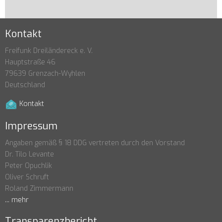
Kontakt
Freifunk Dreiländereck e. V.
Hauptstraße 46
79639 Grenzach-Wyhlen
Deutschland
Kontakt
Impressum
Angaben gemäß § 18 DDG vertreten durch den Vorstand
Dr. Tilo Levante
Peter Opuchlik
Oliver Schruft
Roland Zimmermann
... mehr
Transparenzbericht