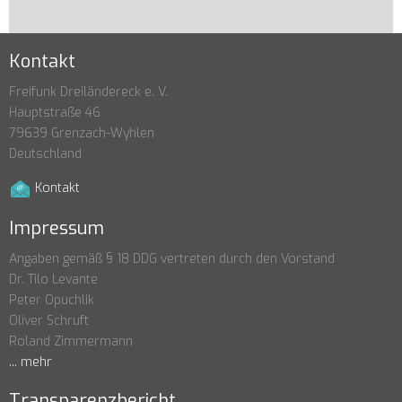
Kontakt
Freifunk Dreiländereck e. V.
Hauptstraße 46
79639 Grenzach-Wyhlen
Deutschland
Kontakt
Impressum
Angaben gemäß § 18 DDG vertreten durch den Vorstand
Dr. Tilo Levante
Peter Opuchlik
Oliver Schruft
Roland Zimmermann
... mehr
Transparenzbericht