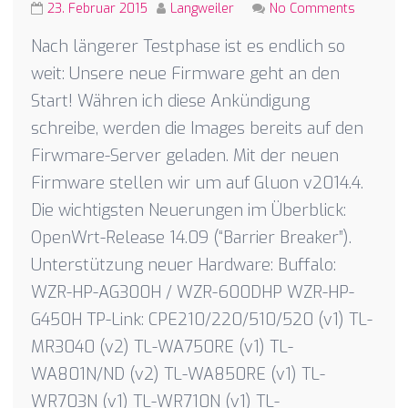
23. Februar 2015
Langweiler
No Comments
Nach längerer Testphase ist es endlich so
weit: Unsere neue Firmware geht an den
Start! Währen ich diese Ankündigung
schreibe, werden die Images bereits auf den
Firwmare-Server geladen. Mit der neuen
Firmware stellen wir um auf Gluon v2014.4.
Die wichtigsten Neuerungen im Überblick:
OpenWrt-Release 14.09 (“Barrier Breaker”).
Unterstützung neuer Hardware: Buffalo:
WZR-HP-AG300H / WZR-600DHP WZR-HP-
G450H TP-Link: CPE210/220/510/520 (v1) TL-
MR3040 (v2) TL-WA750RE (v1) TL-
WA801N/ND (v2) TL-WA850RE (v1) TL-
WR703N (v1) TL-WR710N (v1) TL-