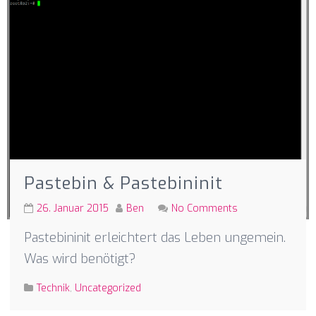
Pastebin & Pastebininit
26. Januar 2015
Ben
No Comments
Pastebininit erleichtert das Leben ungemein.
Was wird benötigt?
Technik
,
Uncategorized